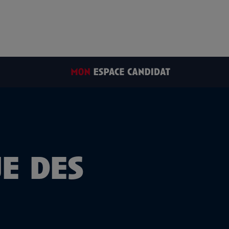
ue
des