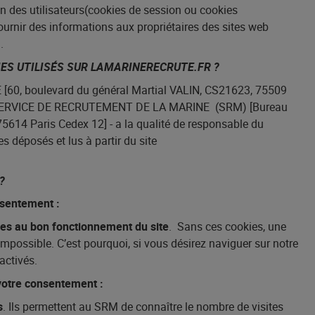
on des utilisateurs(cookies de session ou cookies
urnir des informations aux propriétaires des sites web
.
ES UTILISÉS SUR LAMARINERECRUTE.FR ?
0, boulevard du général Martial VALIN, CS21623, 75509
E SERVICE DE RECRUTEMENT DE LA MARINE (SRM) [Bureau
5614 Paris Cedex 12] - a la qualité de responsable du
s déposés et lus à partir du site
?
nsentement :
es au bon fonctionnement du site
. Sans ces cookies, une
 impossible. C’est pourquoi, si vous désirez naviguer sur notre
activés.
 votre consentement :
s
. Ils permettent au SRM de connaître le nombre de visites