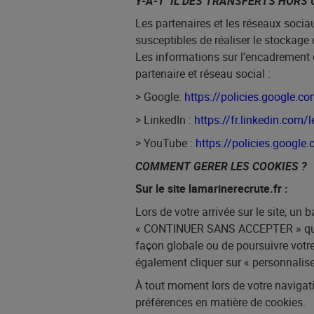
Y-A-T ’IL DES TRANSFERTS HORS
Les partenaires et les réseaux socia
susceptibles de réaliser le stockag
Les informations sur l’encadrement 
partenaire et réseau social :
> Google:
https://policies.google.c
> LinkedIn :
https://fr.linkedin.com/
> YouTube :
https://policies.googl
COMMENT GERER LES COOKIES ?
Sur le site lamarinerecrute.fr :
Lors de votre arrivée sur le site, u
«
CONTINUER SANS ACCEPTER
» qu
façon globale ou de poursuivre votre
également cliquer sur «
personnalis
À tout moment lors de votre naviga
préférences en matière de cookies.