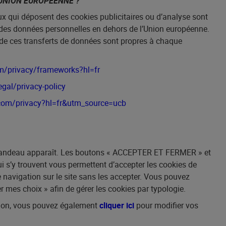
 UNION EUROPEENNE ?
ux qui déposent des cookies publicitaires ou d’analyse sont
e des données personnelles en dehors de l’Union européenne.
de ces transferts de données sont propres à chaque
om/privacy/frameworks?hl=fr
legal/privacy-policy
e.com/privacy?hl=fr&utm_source=ucb
n bandeau apparaît. Les boutons «
ACCEPTER ET FERMER
» et
i s’y trouvent vous permettent d’accepter les cookies de
 navigation sur le site sans les accepter. Vous pouvez
er mes choix
» afin de gérer les cookies par typologie.
tion, vous pouvez également
cliquer ici
pour modifier vos