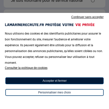
Je suis volontaire pour le service national
Je suis un proche (parent, ami, ...)
Continuer sans accepter
LAMARINERECRUTE.FR PROTÈGE VOTRE
VIE PRIVÉE
Je suis un professionnel de l'orientation
Nous utilisons des cookies et des identifiants publicitaires pour assurer le
bon fonctionnement du site, mesurer l’audience et améliorer votre
expérience. Ils peuvent également être utilisés pour la diffusion et la
personnalisation des annonces publicitaires, qu’elles soient ciblées ou non.
Vous pouvez accepter, refuser ou personnaliser leur utilisation à tout
ÉTAPE SUIVANTE
RETOUR
moment.
Consulter la politique de cookies
Accepter et fermer
Personnaliser mes choix